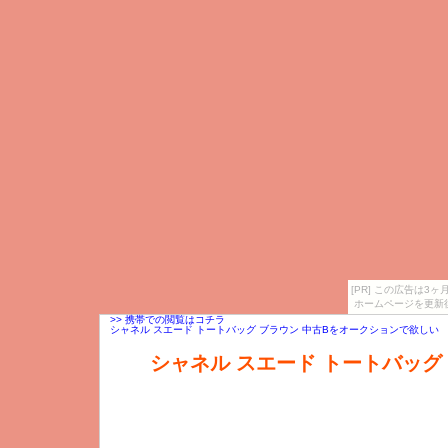
[PR] この広告は
ホームページを更新
>> 携帯での閲覧はコチラ
シャネル スエード トートバッグ ブラウン 中古Bをオークションで欲しい
シャネル スエード トートバッグ
シャネル スエード トートバッグ ブラウン 中古Bをオー
キンを激安でほしいの中古シャネルCHANELトート
ーショルダーバッグ ベージュを格安でほしいについて
粧ポーチ キャビアスキン 黄色を安くでほしい