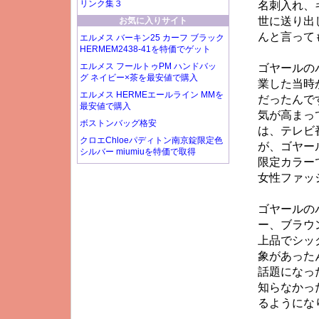
リンク集３
名刺入れ、
世に送り出
お気に入りサイト
んと言って
エルメス バーキン25 カーフ ブラック
HERMEM2438-41を特価でゲット
エルメス フールトゥPM ハンドバッ
ゴヤールの
グ ネイビー×茶を最安値で購入
業した当時
エルメス HERMEエールライン MMを
だったんで
最安値で購入
気が高まっ
ボストンバッグ格安
は、テレビ
クロエChloeパディトン南京錠限定色
が、ゴヤー
シルバー miumiuを特価で取得
限定カラー
女性ファッ
ゴヤールの
ー、ブラウ
上品でシッ
象があった
話題になっ
知らなかっ
るようにな