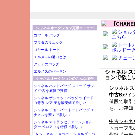
【CHAN
シャネルオークション克服メニュー
ショルダ
ゴヤール バッグ
こちら
プラダのリュック
トートバ
ボルドー A
ゴヤール トート
エルメスの魅力とは
チェーン
グッチのバッグ
シャネル ス
エルメスのバーキン
ョンで欲し
シャネルオークションのこんな場合
シャネル ハンドバッグ スエード サン
シャネル ス
ド 中古を底値で獲得
中古B
がイ
シャネル ポシェットバッグ ツイード
値段で取引
白青系 レア 美を最安値で欲しい
を、ご存知
シャネル チョコバー トートバッグ エ
ナメルを安くで欲しい
中古シャネ
シャネル マトラッセチェーンショル
ダー ベロア elを特価で欲しい
トカーフ黒
16 シャネル チョコバー ショルダーバ
化粧ポーチ