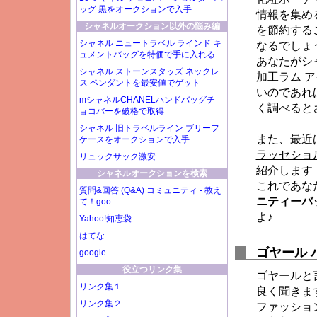
ッグ 黒をオークションで入手
情報を集め
シャネルオークション以外の悩み編
を節約する
シャネル ニュートラベル ラインド キ
なるでしょ
ュメントバッグを特価で手に入れる
あなたがシ
シャネル ストーンスタッズ ネックレ
加工ラム 
ス ペンダントを最安値でゲット
いのであれ
mシャネルCHANELハンドバッグチ
く調べると
ョコバーを破格で取得
シャネル 旧トラベルライン ブリーフ
また、最近
ケースをオークションで入手
ラッセショル
リュックサック激安
紹介します
シャネルオークションを検索
これであな
質問&回答 (Q&A) コミュニティ - 教え
ニティーバ
て！goo
よ♪
Yahoo!知恵袋
はてな
ゴヤール 
google
役立つリンク集
ゴヤールと
リンク集１
良く聞きま
リンク集２
ファッショ