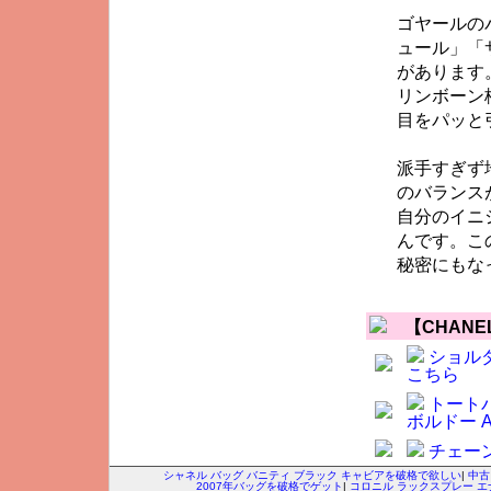
ゴヤールの
ュール」「
があります
リンボーン
目をパッと
派手すぎず
のバランス
自分のイニ
んです。こ
秘密にもな
【CHAN
ショルダ
こちら
トートバ
ボルドー A
チェーン
シャネル バッグ バニティ ブラック キャビアを破格で欲しい
|
中古
2007年バッグを破格でゲット
|
コロニル ラックスプレー 