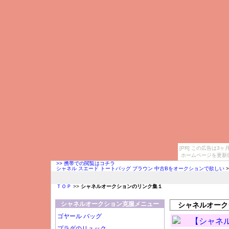
[PR] この広告は
ホームページを更新
>> 携帯での閲覧はコチラ
シャネル スエード トートバッグ ブラウン 中古Bをオークションで欲しい
>
ＴＯＰ
>>
シャネルオークションのリンク集１
シャネルオークション克服メニュー
シャネルオーク
ゴヤール バッグ
【シャネ
プラダのリュック