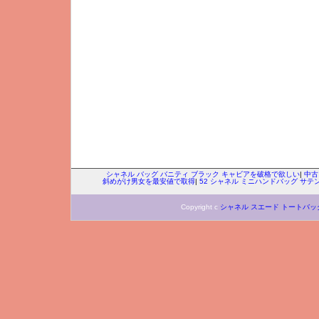
シャネル バッグ バニティ ブラック キャビアを破格で欲しい
|
中古
斜めがけ男女を最安値で取得
|
52 シャネル ミニハンドバッグ サ
Copyright c
シャネル スエード トートバッ