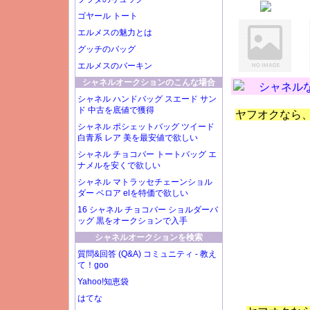
ゴヤール トート
エルメスの魅力とは
グッチのバッグ
エルメスのバーキン
シャネルオークションのこんな場合
シャネル
シャネル ハンドバッグ スエード サン
ド 中古を底値で獲得
ヤフオクなら
シャネル ポシェットバッグ ツイード
白青系 レア 美を最安値で欲しい
シャネル チョコバー トートバッグ エ
ナメルを安くで欲しい
シャネル マトラッセチェーンショル
ダー ベロア elを特価で欲しい
16 シャネル チョコバー ショルダーバ
ッグ 黒をオークションで入手
シャネルオークションを検索
質問&回答 (Q&A) コミュニティ - 教え
て！goo
Yahoo!知恵袋
はてな